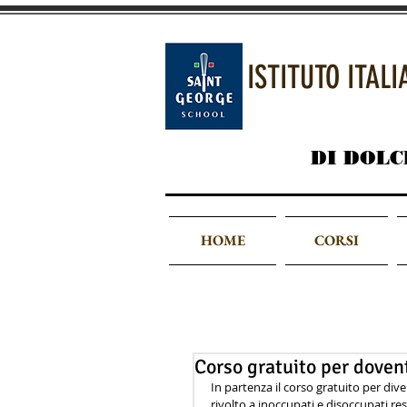
ISTITUTO ITAL
DI DOLC
HOME
CORSI
Corso gratuito per doven
In partenza il corso gratuito per d
rivolto a inoccupati e disoccupati re