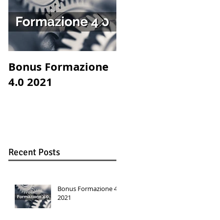
Bonus Formazione
Catch the chef! con
4.0 2021
la partecipazione d
Francesco
Pannofino e Luis
Molteni
Recent Posts
Bonus Formazione 4.0
2021