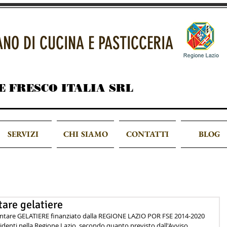
IANO DI CUCINA E PASTICCERIA
E FRESCO ITALIA SRL
SERVIZI
CHI SIAMO
CONTATTI
BLOG
tare gelatiere
iventare GELATIERE finanziato dalla REGIONE LAZIO POR FSE 2014-2020 
sidenti nella Regione Lazio, secondo quanto previsto dall'Avviso 