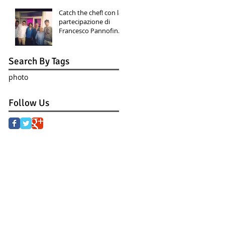
intolleranti a ....
Catch the chef! con la
partecipazione di
Francesco Pannofino
e Luis Molteni
Search By Tags
photo
Follow Us