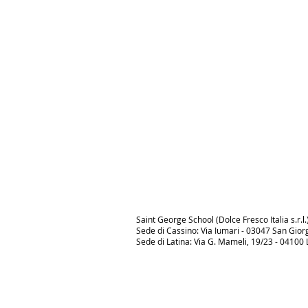
Saint George School (Dolce Fresco Italia s.r.l.
Sede di Cassino: Via Iumari - 03047 San Giorgio
Sede di Latina: Via G. Mameli, 19/23 - 04100 La