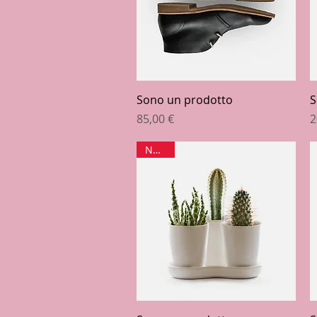
Vista rapida
Sono un prodotto
S
Prezzo
P
85,00 €
2
Nuovo