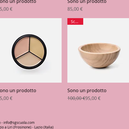
Vista rapida
Vista rapida
ono un prodotto
Sono un prodotto
rezzo
Prezzo
5,00 €
85,00 €
Sconto
Vista rapida
Vista rapida
ono un prodotto
Sono un prodotto
rezzo
Prezzo regolare
Prezzo scontato
5,00 €
100,00 €
95,00 €
) -
info@sgscuola.com
 a Liri (Frosinone) - Lazio (Italia)