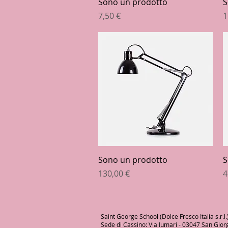
Vista rapida
Sono un prodotto
S
Prezzo
P
7,50 €
1
Vista rapida
Sono un prodotto
S
Prezzo
P
130,00 €
4
Saint George School (Dolce Fresco Italia s.r.l.
Sede di Cassino: Via Iumari - 03047 San Giorgio