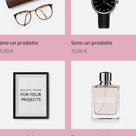
Vista rapida
Vista rapida
ono un prodotto
Sono un prodotto
rezzo
Prezzo
0,00 €
10,00 €