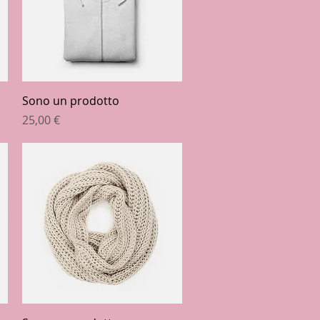
Vista rapida
Sono un prodotto
Prezzo
25,00 €