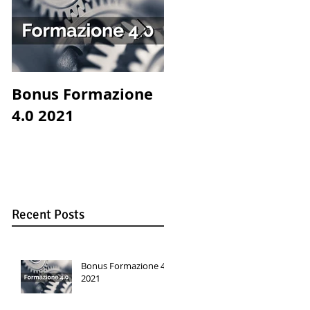
Bonus Formazione
Catch the chef! con
4.0 2021
la partecipazione d
Francesco
Pannofino e Luis
Molteni
Recent Posts
Bonus Formazione 4.0
2021