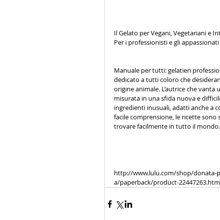
Il Gelato per Vegani, Vegetariani e Into
Per i professionisti e gli appassionati 
Manuale per tutti: gelatieri professi
dedicato a tutti coloro che desiderano
origine animale. L’autrice che vanta u
misurata in una sfida nuova e difficil
ingredienti inusuali, adatti anche a co
facile comprensione, le ricette sono s
trovare facilmente in tutto il mondo. 
http://www.lulu.com/shop/donata-panc
a/paperback/product-22447263.htm