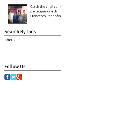
intolleranti a ....
Catch the chef! con la
partecipazione di
Francesco Pannofino
e Luis Molteni
Search By Tags
photo
Follow Us