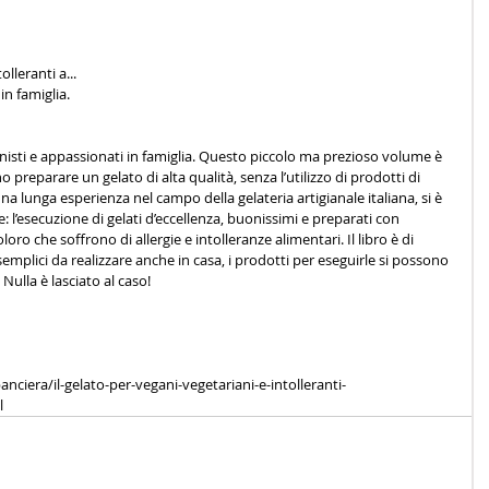
lleranti a... 
in famiglia. 
onisti e appassionati in famiglia. Questo piccolo ma prezioso volume è 
 preparare un gelato di alta qualità, senza l’utilizzo di prodotti di 
na lunga esperienza nel campo della gelateria artigianale italiana, si è 
e: l’esecuzione di gelati d’eccellenza, buonissimi e preparati con 
loro che soffrono di allergie e intolleranze alimentari. Il libro è di 
emplici da realizzare anche in casa, i prodotti per eseguirle si possono 
Nulla è lasciato al caso! 
iera/il-gelato-per-vegani-vegetariani-e-intolleranti-
l