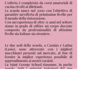
L'offerta è completata da corsi amatoriali di
cucina rivolti ai dilettanti.
La scuola nasce nel 2000 con l'obiettivo di
garantire un'offerta di primissimo livello per
il mondo della ristorazione.
Con un'esperienza di oltre 15 anni nel settore
siamo in grado di offrire un corpo docente
composto da professionalità di altissimo
livello sia italiane sia straniere.
Le due sedi della scuola, a Cassino e Latina
(Lazio), sono attrezzate con i migliori
macchinari presenti sul mercato, al fine di
fornire la miglior esperienza possibile di
apprendimento ai nostri corsisti.
La Saint George School riassume, in poche
parole, tutti i principi ispiratori del suo
fondatore: passione, competenza,
creatività, innovazione, cura dei dettagli e
rispetto delle tradizioni.
Scopri tutti i corsi!