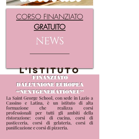
va
CORSO FINANZIATO
GRATUITO
NEWS
NEW
L'ISTITUTO
FINANZIATO
DALL’UNIONE EUROPEA
“NEXTGENERATIONEU”
La Saint George School, con sede in Lazio a
Cassino e Latina, è un istituto di alta
formazione che realizza corsi
professionali per tutti gli ambiti della
ristorazione: corsi di cucina, corsi di
pasticceria, corsi di gelateria, corsi di
panificazione e corsi di pizzeria.