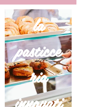
la
pasticce
ria
innovati